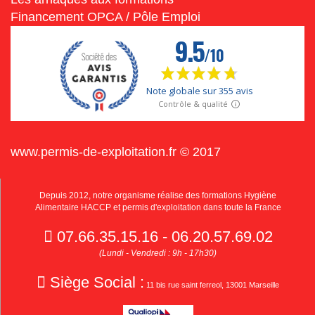
Financement OPCA / Pôle Emploi
www.permis-de-exploitation.fr © 2017
Depuis 2012, notre organisme réalise des formations Hygiène
Alimentaire HACCP et permis d'exploitation dans toute la France
07.66.35.15.16 - 06.20.57.69.02
(Lundi - Vendredi : 9h - 17h30)
Siège Social :
11 bis rue saint ferreol, 13001 Marseille