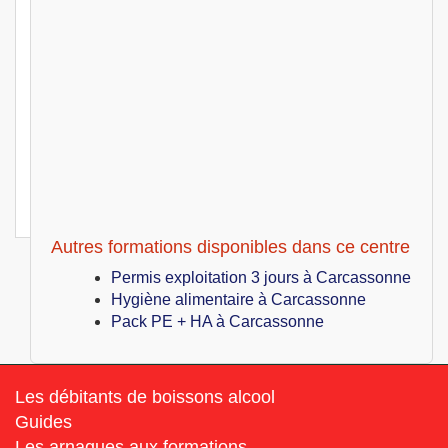
Carcassonne (11)
349
€
Lun 14 Juin au Lun 14 Juin 2027
Permis exploitation 1 jour
Carcassonne (11)
349
€
Lun 21 Juin au Lun 21 Juin 2027
Permis exploitation 1 jour
Carcassonne (11)
349
€
Lun 28 Juin au Lun 28 Juin 2027
Permis exploitation 1 jour
Autres formations disponibles dans ce centre
Permis exploitation 3 jours à Carcassonne
Hygiène alimentaire à Carcassonne
Pack PE + HA à Carcassonne
Les débitants de boissons alcool
Guides
Les arnaques aux formations