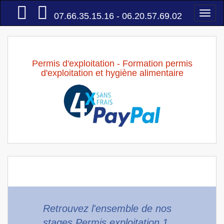
Accueil
Togg
07.66.35.15.16 - 06.20.57.69.02
navi
Permis d'exploitation - Formation permis
d'exploitation et hygiène alimentaire
Retrouvez l'ensemble de nos
stages Permis exploitation 1