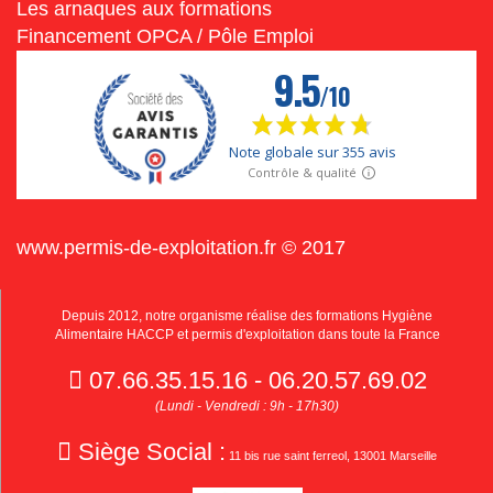
Les arnaques aux formations
Financement OPCA / Pôle Emploi
www.permis-de-exploitation.fr © 2017
Depuis 2012, notre organisme réalise des formations Hygiène
Alimentaire HACCP et permis d'exploitation dans toute la France
07.66.35.15.16 - 06.20.57.69.02
(Lundi - Vendredi : 9h - 17h30)
Siège Social :
11 bis rue saint ferreol, 13001 Marseille