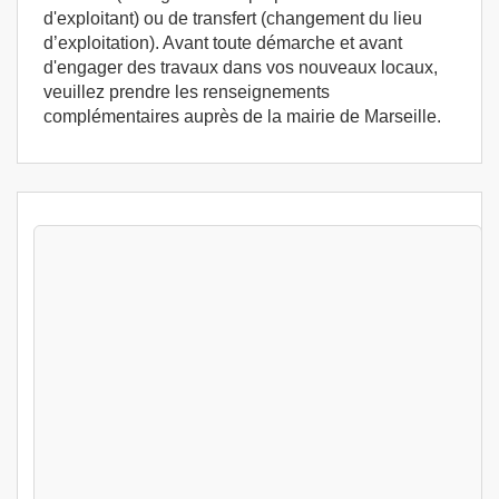
d'exploitant) ou de transfert (changement du lieu
d’exploitation). Avant toute démarche et avant
d'engager des travaux dans vos nouveaux locaux,
veuillez prendre les renseignements
complémentaires auprès de la mairie de Marseille.
Stages Pack PE + HA Marseille (13001) -
Stage d'exploitation France 13001 Marseille
Marseille (13)
799
€
Lun 10 Aout au Ven 14 Aout 2026
Pack PE + HA
Marseille (13)
799
€
Lun 17 Aout au Ven 21 Aout 2026
Pack PE + HA