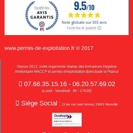
www.permis-de-exploitation.fr © 2017
Depuis 2012, notre organisme réalise des formations Hygiène
Alimentaire HACCP et permis d'exploitation dans toute la France
07.66.35.15.16 - 06.20.57.69.02
(Lundi - Vendredi : 9h - 17h30)
Siège Social :
11 bis rue saint ferreol, 13001 Marseille