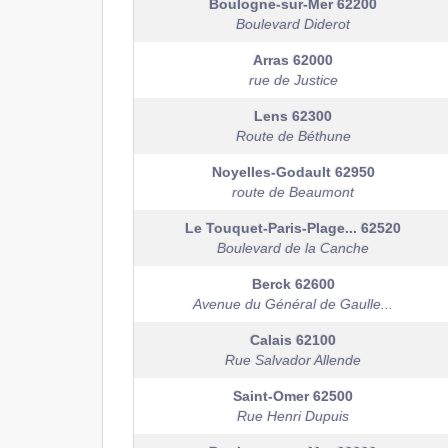
Boulogne-sur-Mer
62200
Boulevard Diderot
Arras
62000
rue de Justice
Lens
62300
Route de Béthune
Noyelles-Godault
62950
route de Beaumont
Le Touquet-Paris-Plage...
62520
Boulevard de la Canche
Berck
62600
Avenue du Général de Gaulle...
Calais
62100
Rue Salvador Allende
Saint-Omer
62500
Rue Henri Dupuis