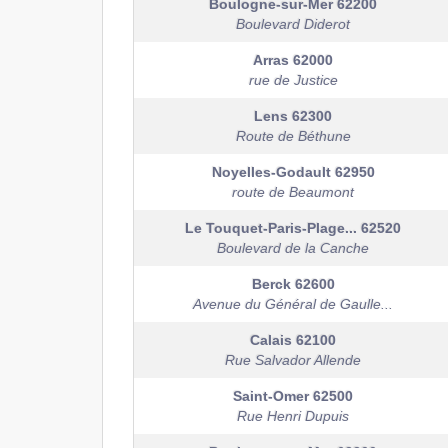
Boulogne-sur-Mer
62200
Boulevard Diderot
Arras
62000
rue de Justice
Lens
62300
Route de Béthune
Noyelles-Godault
62950
route de Beaumont
Le Touquet-Paris-Plage...
62520
Boulevard de la Canche
Berck
62600
Avenue du Général de Gaulle...
Calais
62100
Rue Salvador Allende
Saint-Omer
62500
Rue Henri Dupuis