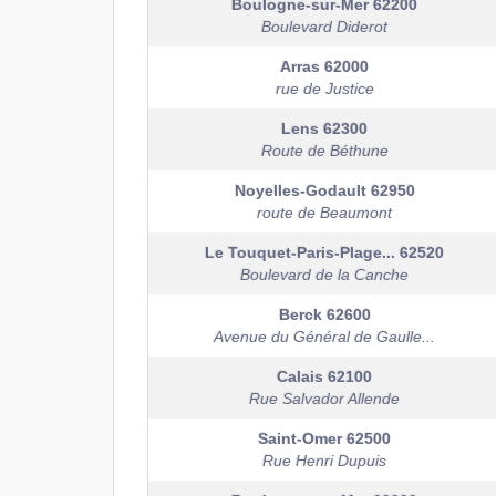
Boulogne-sur-Mer
62200
Boulevard Diderot
Arras
62000
rue de Justice
Lens
62300
Route de Béthune
Noyelles-Godault
62950
route de Beaumont
Le Touquet-Paris-Plage...
62520
Boulevard de la Canche
Berck
62600
Avenue du Général de Gaulle...
Calais
62100
Rue Salvador Allende
Saint-Omer
62500
Rue Henri Dupuis