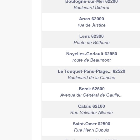
Boulogne-sur-Mer
62200
Boulevard Diderot
Arras
62000
rue de Justice
Lens
62300
Route de Béthune
Noyelles-Godault
62950
route de Beaumont
Le Touquet-Paris-Plage...
62520
Boulevard de la Canche
Berck
62600
Avenue du Général de Gaulle...
Calais
62100
Rue Salvador Allende
Saint-Omer
62500
Rue Henri Dupuis