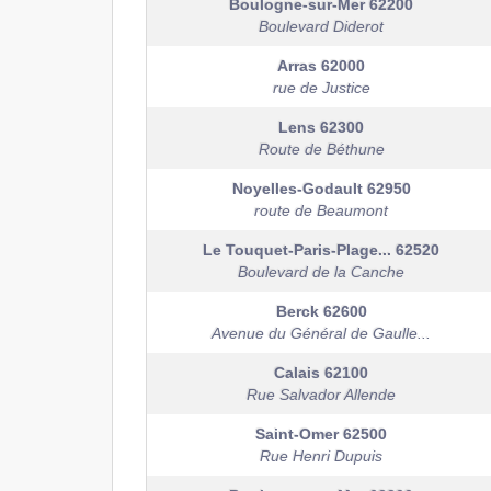
Boulogne-sur-Mer
62200
Boulevard Diderot
Arras
62000
rue de Justice
Lens
62300
Route de Béthune
Noyelles-Godault
62950
route de Beaumont
Le Touquet-Paris-Plage...
62520
Boulevard de la Canche
Berck
62600
Avenue du Général de Gaulle...
Calais
62100
Rue Salvador Allende
Saint-Omer
62500
Rue Henri Dupuis