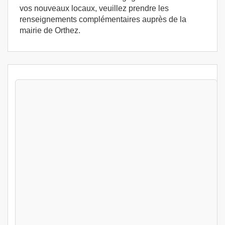
vos nouveaux locaux, veuillez prendre les
renseignements complémentaires auprès de la
mairie de Orthez.
Stages Hygiène alimentaire Orthez (64300)
- Formation permis d'exploitation -
Formation HACCP
Orthez (64)
399
€
Jeu 13 Aout au Ven 14 Aout 2026
Hygiène alimentaire
Orthez (64)
399
€
Jeu 20 Aout au Ven 21 Aout 2026
Hygiène alimentaire
Orthez (64)
399
€