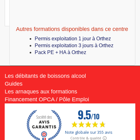
Orthez (64)
399
€
Jeu 08 Juillet au Ven 09 Juillet 2027
Hygiène alimentaire
Autres formations disponibles dans ce centre
Permis exploitation 1 jour à Orthez
Permis exploitation 3 jours à Orthez
Pack PE + HA à Orthez
Les débitants de boissons alcool
Guides
Les arnaques aux formations
Financement OPCA / Pôle Emploi