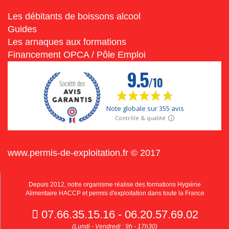
Les débitants de boissons alcool
Guides
Les arnaques aux formations
Financement OPCA / Pôle Emploi
www.permis-de-exploitation.fr © 2017
Depuis 2012, notre organisme réalise des formations Hygiène
Alimentaire HACCP et permis d'exploitation dans toute la France
07.66.35.15.16 - 06.20.57.69.02
(Lundi - Vendredi : 9h - 17h30)