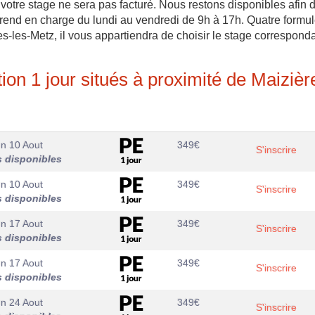
, votre stage ne sera pas facturé. Nous restons disponibles afin 
rend en charge du lundi au vendredi de 9h à 17h. Quatre formu
es-les-Metz, il vous appartiendra de choisir le stage correspond
ion 1 jour situés à proximité de Maizièr
n 10 Aout
349
€
S'inscrire
s disponibles
n 10 Aout
349
€
S'inscrire
s disponibles
n 17 Aout
349
€
S'inscrire
s disponibles
n 17 Aout
349
€
S'inscrire
s disponibles
n 24 Aout
349
€
S'inscrire