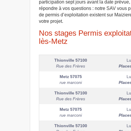
participation sept jours avant la date prévue
répondre à vos questions : notre SAV vous p
de permis d’exploitation existent sur Maizier
votre projet.
Nos stages Permis exploitat
lès-Metz
Thionville
57100
Lu
Rue des Frères
Place
Metz
57075
Lu
rue marconi
Place
Thionville
57100
Lu
Rue des Frères
Place
Metz
57075
Lu
rue marconi
Place
Thionville
57100
Lu