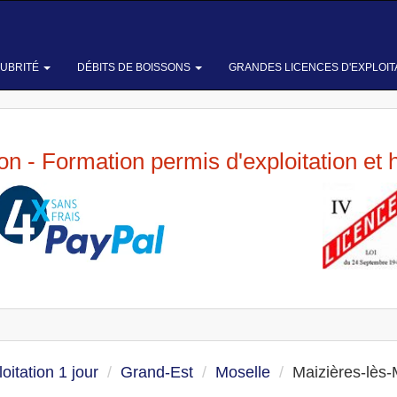
LUBRITÉ
DÉBITS DE BOISSONS
GRANDES LICENCES D'EXPLOIT
ion - Formation permis d'exploitation et 
oitation 1 jour
Grand-Est
Moselle
Maizières-lès-