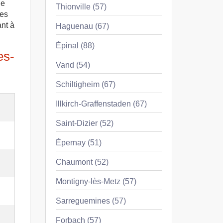
de
Thionville (57)
les
ant à
Haguenau (67)
Épinal (88)
es-
Vand (54)
Schiltigheim (67)
Illkirch-Graffenstaden (67)
Saint-Dizier (52)
Épernay (51)
Chaumont (52)
Montigny-lès-Metz (57)
Sarreguemines (57)
Forbach (57)