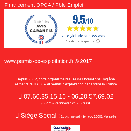
Financement OPCA / Pôle Emploi
www.permis-de-exploitation.fr © 2017
Depuis 2012, notre organisme réalise des formations Hygiène
Alimentaire HACCP et permis d'exploitation dans toute la France
07.66.35.15.16 - 06.20.57.69.02
(Lundi - Vendredi : 9h - 17h30)
Siège Social :
11 bis rue saint ferreol, 13001 Marseille