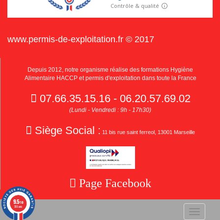
www.permis-de-exploitation.fr © 2017
Depuis 2012, notre organisme réalise des formations Hygiène
Alimentaire HACCP et permis d'exploitation dans toute la France
07.66.35.15.16 - 06.20.57.69.02
(Lundi - Vendredi : 9h - 17h30)
Siège Social :
11 bis rue saint ferreol, 13001 Marseille
Page Facebook
9.5
/10
355 avis
Toggle