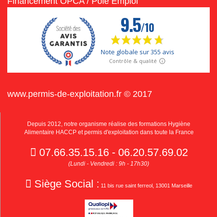
Financement OPCA / Pôle Emploi
www.permis-de-exploitation.fr © 2017
Depuis 2012, notre organisme réalise des formations Hygiène
Alimentaire HACCP et permis d'exploitation dans toute la France
07.66.35.15.16 - 06.20.57.69.02
(Lundi - Vendredi : 9h - 17h30)
Siège Social :
11 bis rue saint ferreol, 13001 Marseille