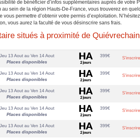
ssibilité de bénéficier d’infos supplémentaires auprès de votre 
u au sein de la région Hauts-De-France, vous trouverez en que
e vous permettre d’obtenir votre permis d’exploitation. N’hésite
ion, vous aurez la faculté de vous désinscrire sans frais.
aire situés à proximité de Quiévrechain
Jeu 13 Aout
au
Ven 14 Aout
399
€
S'inscrir
Places disponibles
Jeu 13 Aout
au
Ven 14 Aout
399
€
S'inscrir
Places disponibles
Jeu 13 Aout
au
Ven 14 Aout
399
€
S'inscrir
Places disponibles
Jeu 13 Aout
au
Ven 14 Aout
399
€
S'inscrir
Places disponibles
Jeu 13 Aout
au
Ven 14 Aout
399
€
S'inscrir
Places disponibles