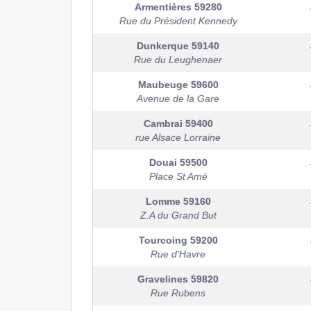
Armentières
59280
Rue du Président Kennedy
Dunkerque
59140
Rue du Leughenaer
Maubeuge
59600
Avenue de la Gare
Cambrai
59400
rue Alsace Lorraine
Douai
59500
Place St Amé
Lomme
59160
Z.A du Grand But
Tourcoing
59200
Rue d'Havre
Gravelines
59820
Rue Rubens