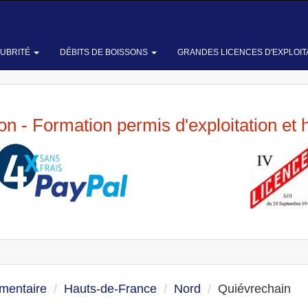
LUBRITÉ
DÉBITS DE BOISSONS
GRANDES LICENCES D'EXPLOIT
ion - Formation permis d'exploitation et 
imentaire
Hauts-de-France
Nord
Quiévrechain