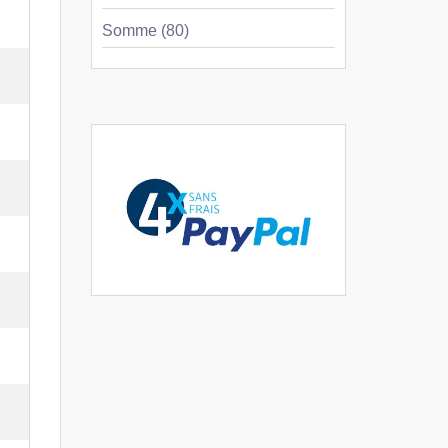
e
Somme (80)
e
e
e
e
e
e
e