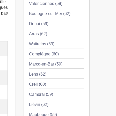
Pôle
Valenciennes (59)
lques
z pas
Boulogne-sur-Mer (62)
Douai (59)
Arras (62)
Wattrelos (59)
e
Compiègne (60)
e
Marcq-en-Bar (59)
Lens (62)
e
Creil (60)
e
Cambrai (59)
Liévin (62)
e
Maubeuge (59)