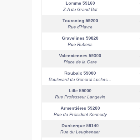
Lomme
59160
Z.A du Grand But
Tourcoing
59200
Rue d'Havre
Gravelines
59820
Rue Rubens
Valenciennes
59300
Place de la Gare
Roubaix
59000
Boulevard du Général Leclerc...
Lille
59000
Rue Professeur Langevin
Armentières
59280
Rue du Président Kennedy
Dunkerque
59140
Rue du Leughenaer