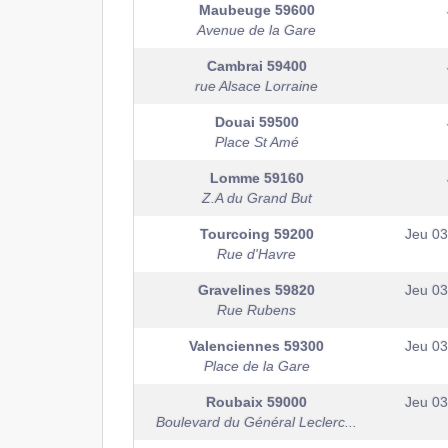
Maubeuge
59600
Avenue de la Gare
Cambrai
59400
rue Alsace Lorraine
Douai
59500
Place St Amé
Lomme
59160
Z.A du Grand But
Tourcoing
59200
Jeu 0
Rue d'Havre
Gravelines
59820
Jeu 0
Rue Rubens
Valenciennes
59300
Jeu 0
Place de la Gare
Roubaix
59000
Jeu 0
Boulevard du Général Leclerc...