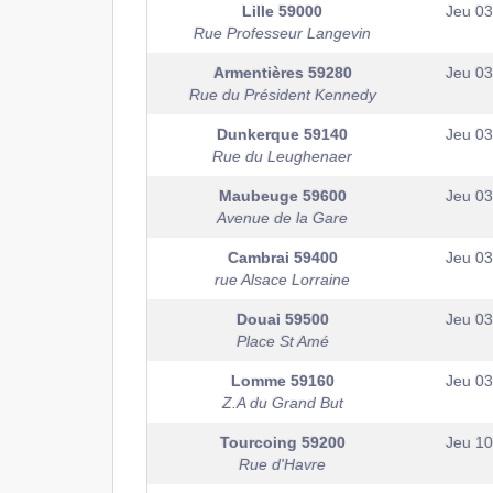
Lille
59000
Jeu 0
Rue Professeur Langevin
Armentières
59280
Jeu 0
Rue du Président Kennedy
Dunkerque
59140
Jeu 0
Rue du Leughenaer
Maubeuge
59600
Jeu 0
Avenue de la Gare
Cambrai
59400
Jeu 0
rue Alsace Lorraine
Douai
59500
Jeu 0
Place St Amé
Lomme
59160
Jeu 0
Z.A du Grand But
Tourcoing
59200
Jeu 1
Rue d'Havre