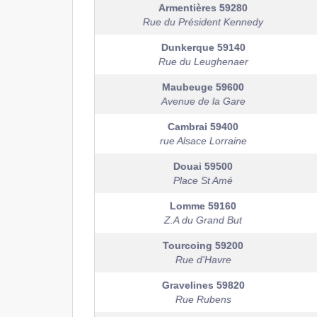
Armentières
59280
Rue du Président Kennedy
Dunkerque
59140
Rue du Leughenaer
Maubeuge
59600
Avenue de la Gare
Cambrai
59400
rue Alsace Lorraine
Douai
59500
Place St Amé
Lomme
59160
Z.A du Grand But
Tourcoing
59200
Rue d'Havre
Gravelines
59820
Rue Rubens