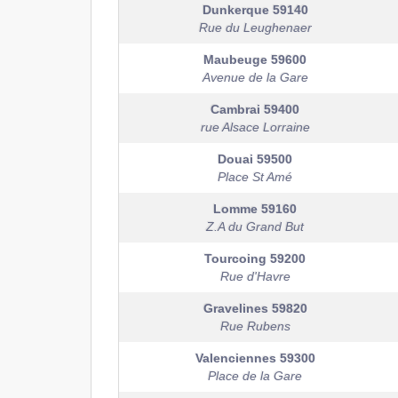
Dunkerque
59140
Rue du Leughenaer
Maubeuge
59600
Avenue de la Gare
Cambrai
59400
rue Alsace Lorraine
Douai
59500
Place St Amé
Lomme
59160
Z.A du Grand But
Tourcoing
59200
Rue d'Havre
Gravelines
59820
Rue Rubens
Valenciennes
59300
Place de la Gare