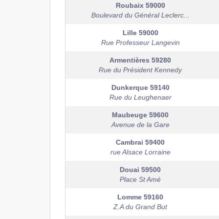
Roubaix
59000
Boulevard du Général Leclerc...
Lille
59000
Rue Professeur Langevin
Armentières
59280
Rue du Président Kennedy
Dunkerque
59140
Rue du Leughenaer
Maubeuge
59600
Avenue de la Gare
Cambrai
59400
rue Alsace Lorraine
Douai
59500
Place St Amé
Lomme
59160
Z.A du Grand But