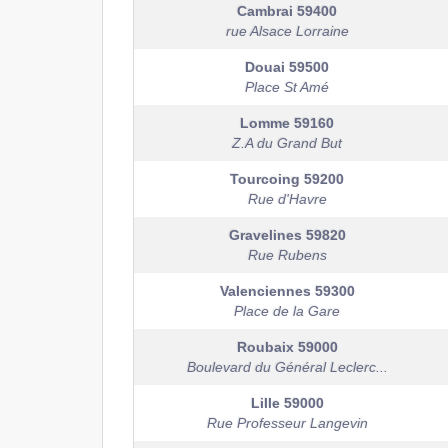
Cambrai
59400
rue Alsace Lorraine
Douai
59500
Place St Amé
Lomme
59160
Z.A du Grand But
Tourcoing
59200
Rue d'Havre
Gravelines
59820
Rue Rubens
Valenciennes
59300
Place de la Gare
Roubaix
59000
Boulevard du Général Leclerc...
Lille
59000
Rue Professeur Langevin