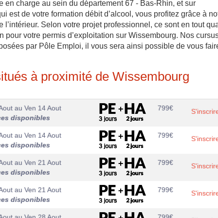
re en charge au sein du département 67 - Bas-Rhin, et sur
i est de votre formation débit d’alcool, vous profitez grâce à no
 l’intérieur. Selon votre projet professionnel, ce sont en tout qu
tion pour votre permis d’exploitation sur Wissembourg. Nos cursu
posées par Pôle Emploi, il vous sera ainsi possible de vous fair
itués à proximité de Wissembourg
Aout
au
Ven 14 Aout
799
€
S'inscrir
ces disponibles
Aout
au
Ven 14 Aout
799
€
S'inscrir
ces disponibles
Aout
au
Ven 21 Aout
799
€
S'inscrir
ces disponibles
Aout
au
Ven 21 Aout
799
€
S'inscrir
ces disponibles
Aout
au
Ven 28 Aout
799
€