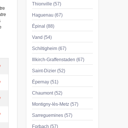
Thionville (57)
tre
atre
Haguenau (67)
s
Épinal (88)
e
Vand (54)
Schiltigheim (67)
Illkirch-Graffenstaden (67)
e
Saint-Dizier (52)
e
Épernay (51)
Chaumont (52)
e
Montigny-lès-Metz (57)
e
Sarreguemines (57)
Forbach (57)