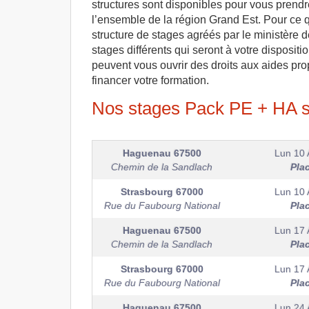
structures sont disponibles pour vous prend
l’ensemble de la région Grand Est. Pour ce qu
structure de stages agréés par le ministère de
stages différents qui seront à votre disposi
peuvent vous ouvrir des droits aux aides pro
financer votre formation.
Nos stages Pack PE + HA s
Haguenau
67500
Lun 10 
Chemin de la Sandlach
Pla
Strasbourg
67000
Lun 10 
Rue du Faubourg National
Pla
Haguenau
67500
Lun 17 
Chemin de la Sandlach
Pla
Strasbourg
67000
Lun 17 
Rue du Faubourg National
Pla
Haguenau
67500
Lun 24 