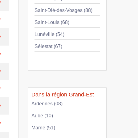
e
Saint-Dié-des-Vosges (88)
e
Saint-Louis (68)
Lunéville (54)
e
Sélestat (67)
e
e
e
Dans la région Grand-Est
Ardennes (08)
e
Aube (10)
e
Marne (51)