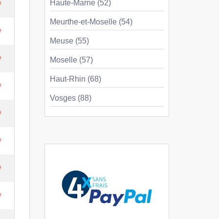
e
Haute-Marne (52)
Meurthe-et-Moselle (54)
e
Meuse (55)
e
Moselle (57)
Haut-Rhin (68)
e
Vosges (88)
e
e
e
e