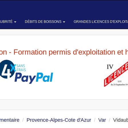
LUBRITÉ
DÉBITS DE BOISSONS
GRANDES LICENCES D'EXPLOIT
ion - Formation permis d'exploitation et 
imentaire
Provence-Alpes-Cote d'Azur
Var
Vidau