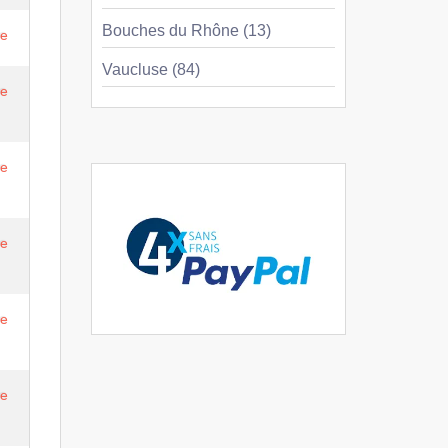
Bouches du Rhône (13)
re
Vaucluse (84)
re
re
re
re
re