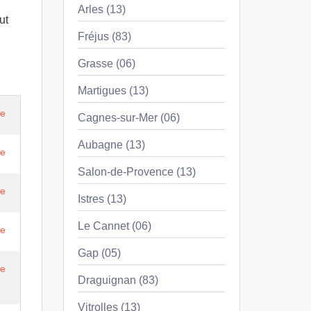
Arles (13)
ut
Fréjus (83)
Grasse (06)
Martigues (13)
re
Cagnes-sur-Mer (06)
Aubagne (13)
re
Salon-de-Provence (13)
re
Istres (13)
Le Cannet (06)
re
Gap (05)
re
Draguignan (83)
Vitrolles (13)