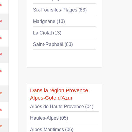
re
Six-Fours-les-Plages (83)
re
Marignane (13)
La Ciotat (13)
re
Saint-Raphaël (83)
re
re
Dans la région Provence-
re
Alpes-Cote d'Azur
Alpes de Haute-Provence (04)
re
Hautes-Alpes (05)
re
Alpes-Maritimes (06)