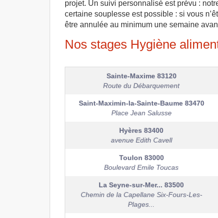
projet. Un suivi personnalisé est prévu : no
certaine souplesse est possible : si vous n’ê
être annulée au minimum une semaine avant 
Nos stages Hygiène aliment
Sainte-Maxime
83120
Route du Débarquement
Saint-Maximin-la-Sainte-Baume
83470
Place Jean Salusse
Hyères
83400
avenue Edith Cavell
Toulon
83000
Boulevard Emile Toucas
La Seyne-sur-Mer...
83500
Chemin de la Capellane Six-Fours-Les-
Plages...