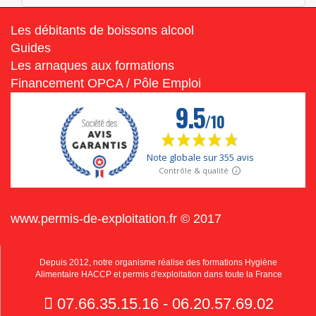
Les débitants de boissons alcool
Guides
Les arnaques aux formations
Financement OPCA / Pôle Emploi
www.permis-de-exploitation.fr © 2017
Depuis 2012, notre organisme réalise des formations Hygiène
Alimentaire HACCP et permis d'exploitation dans toute la France
07.66.35.15.16 - 06.20.57.69.02