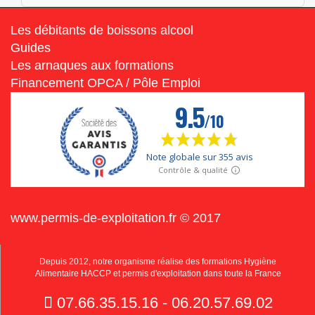
Les débitants de boissons alcool
Guides
Les arnaques aux formations
Financement OPCA / Pôle Emploi
www.permis-de-exploitation.fr © 2017
Depuis 2012, notre organisme réalise des formations Hygiène
Alimentaire HACCP et permis d'exploitation dans toute la France
07.66.35.15.16 - 06.20.57.69.02