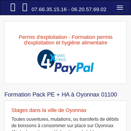
Accueil
Togg
07.66.35.15.16 - 06.20.57.69.02
navi
Permis d'exploitation - Formation permis
d'exploitation et hygiène alimentaire
Formation Pack PE + HA à Oyonnax 01100
Stages dans la ville de Oyonnax
Toutes ouvertures, mutations, ou transferts de débits
de boissons à consommer sur place sur Oyonnax