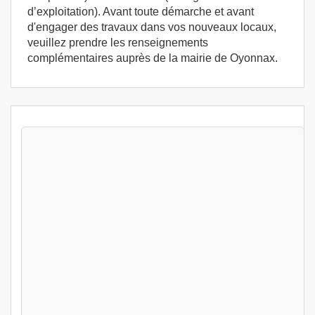
d’exploitation). Avant toute démarche et avant
d'engager des travaux dans vos nouveaux locaux,
veuillez prendre les renseignements
complémentaires auprès de la mairie de Oyonnax.
Stages Pack PE + HA Oyonnax (01100) -
Stage d'exploitation France Oyonnax
Oyonnax (01)
799
€
Lun 10 Aout au Ven 14 Aout 2026
Pack PE + HA
Oyonnax (01)
799
€
Lun 17 Aout au Ven 21 Aout 2026
Pack PE + HA
Oyonnax (01)
799
€