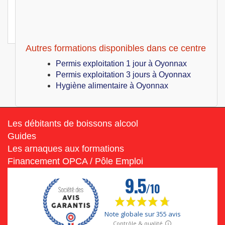
Oyonnax (01)
799
€
Lun 28 Juin au Ven 02 Juillet 2027
Pack PE + HA
Autres formations disponibles dans ce centre
Permis exploitation 1 jour à Oyonnax
Permis exploitation 3 jours à Oyonnax
Hygiène alimentaire à Oyonnax
Les débitants de boissons alcool
Guides
Les arnaques aux formations
Financement OPCA / Pôle Emploi