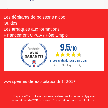
Les débitants de boissons alcool
Guides
Les arnaques aux formations
Financement OPCA / Pôle Emploi
www.permis-de-exploitation.fr © 2017
Depuis 2012, notre organisme réalise des formations Hygiène
Alimentaire HACCP et permis d'exploitation dans toute la France