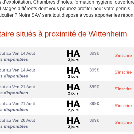
is d’exploitation. Chambres d’hôtes, formation hygiène, ouvertur
4 stages différents dont vous pourrez profiter pour votre permis
ticulier ? Notre SAV sera tout disposé à vous apporter les répo
aire situés à proximité de Wittenheim
out
au
Ven 14 Aout
399
€
S'inscrire
es disponibles
out
au
Ven 14 Aout
399
€
S'inscrire
es disponibles
out
au
Ven 21 Aout
399
€
S'inscrire
es disponibles
out
au
Ven 21 Aout
399
€
S'inscrire
es disponibles
out
au
Ven 28 Aout
399
€
S'inscrire
es disponibles