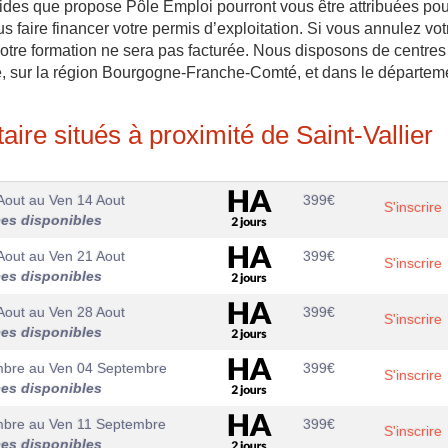
aides que propose Pôle Emploi pourront vous être attribuées pou
us faire financer votre permis d’exploitation. Si vous annulez vot
, votre formation ne sera pas facturée. Nous disposons de centres
e, sur la région Bourgogne-Franche-Comté, et dans le départem
ire situés à proximité de Saint-Vallier
Aout
au
Ven 14 Aout
399
€
S'inscrire
ces disponibles
Aout
au
Ven 21 Aout
399
€
S'inscrire
ces disponibles
Aout
au
Ven 28 Aout
399
€
S'inscrire
ces disponibles
mbre
au
Ven 04 Septembre
399
€
S'inscrire
ces disponibles
mbre
au
Ven 11 Septembre
399
€
S'inscrire
ces disponibles