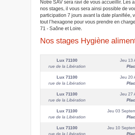
Notre SAV sera ravi de vous accueillir. Les 
nos stages, il vous sera ainsi possible de vo
participation 7 jours avant la date planifiée
tout l’hexagone pour vous prendre en charg
71 - Saône et Loire.
Nos stages Hygiène alimenta
Lux
71100
Jeu 13 
rue de la Libération
Pla
Lux
71100
Jeu 20 
rue de la Libération
Pla
Lux
71100
Jeu 27 
rue de la Libération
Pla
Lux
71100
Jeu 03 Septe
rue de la Libération
Pla
Lux
71100
Jeu 10 Septe
rue de la Libération
Pla