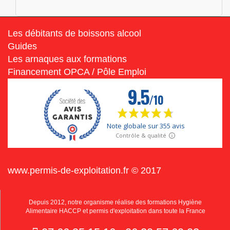
Les débitants de boissons alcool
Guides
Les arnaques aux formations
Financement OPCA / Pôle Emploi
www.permis-de-exploitation.fr © 2017
Depuis 2012, notre organisme réalise des formations Hygiène
Alimentaire HACCP et permis d'exploitation dans toute la France