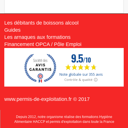
Les débitants de boissons alcool
Guides
Les arnaques aux formations
Financement OPCA / Pôle Emploi
www.permis-de-exploitation.fr © 2017
Depuis 2012, notre organisme réalise des formations Hygiène
Alimentaire HACCP et permis d'exploitation dans toute la France