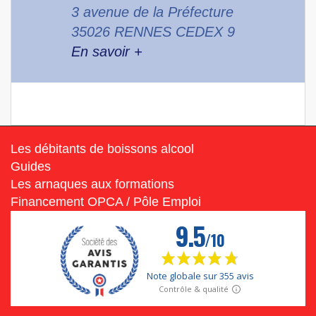
3 avenue de la Préfecture
35026 RENNES CEDEX 9
En savoir +
Les débitants de boissons alcool
Guides
Les arnaques aux formations
Financement OPCA / Pôle Emploi