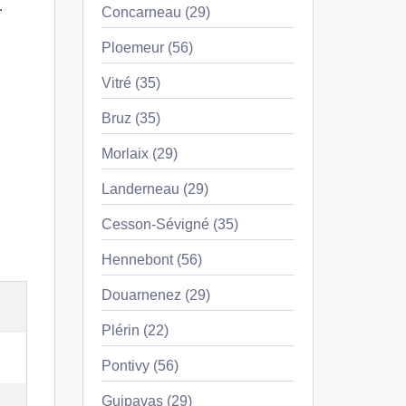
.
Concarneau (29)
Ploemeur (56)
Vitré (35)
Bruz (35)
Morlaix (29)
Landerneau (29)
Cesson-Sévigné (35)
Hennebont (56)
Douarnenez (29)
e
Plérin (22)
e
Pontivy (56)
Guipavas (29)