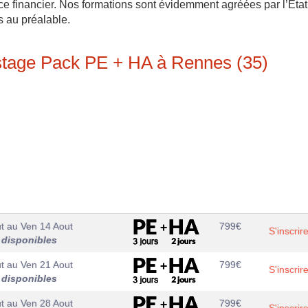
ce financier. Nos formations sont évidemment agréées par l’Etat
s au préalable.
 stage Pack PE + HA à Rennes (35)
t
au
Ven 14 Aout
799
€
S'inscrir
 disponibles
t
au
Ven 21 Aout
799
€
S'inscrir
 disponibles
t
au
Ven 28 Aout
799
€