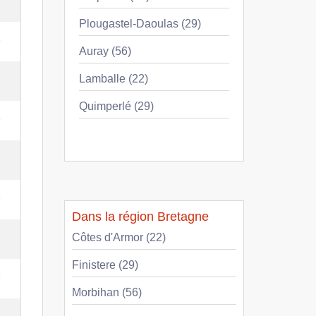
e
Plougastel-Daoulas (29)
e
Auray (56)
Lamballe (22)
e
Quimperlé (29)
e
e
e
Dans la région Bretagne
e
Côtes d'Armor (22)
Finistere (29)
e
Morbihan (56)