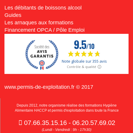
Les débitants de boissons alcool
Guides
Les arnaques aux formations
Financement OPCA / Pôle Emploi
www.permis-de-exploitation.fr © 2017
Depuis 2012, notre organisme réalise des formations Hygiène
Alimentaire HACCP et permis d'exploitation dans toute la France
07.66.35.15.16 - 06.20.57.69.02
(Lundi - Vendredi : 9h - 17h30)