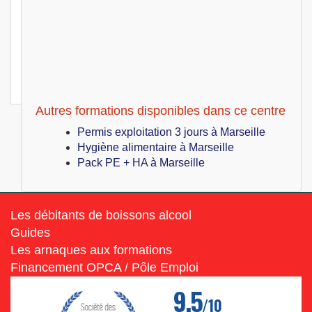
Marseille (13)
349
€
Lun 21 Juin au Lun 21 Juin 2027
Permis exploitation 1 jour
Marseille (13)
349
€
Lun 28 Juin au Lun 28 Juin 2027
Permis exploitation 1 jour
Autres formations disponibles dans ce centre
Permis exploitation 3 jours à Marseille
Hygiène alimentaire à Marseille
Pack PE + HA à Marseille
Les débitants de boissons alcool
Guides
Les arnaques aux formations
Financement OPCA / Pôle Emploi