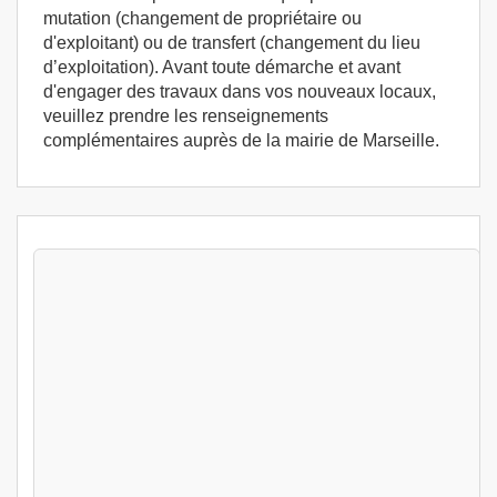
mutation (changement de propriétaire ou
d'exploitant) ou de transfert (changement du lieu
d’exploitation). Avant toute démarche et avant
d'engager des travaux dans vos nouveaux locaux,
veuillez prendre les renseignements
complémentaires auprès de la mairie de Marseille.
Stages Permis exploitation 1 jour Marseille
(13012) - Stage d'exploitation France 13012
Marseille
Marseille (13)
349
€
Lun 10 Aout au Lun 10 Aout 2026
Permis exploitation 1 jour
Marseille (13)
349
€