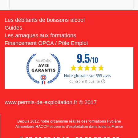
Les débitants de boissons alcool
Guides
Les arnaques aux formations
Financement OPCA / Pôle Emploi
www.permis-de-exploitation.fr © 2017
Depuis 2012, notre organisme réalise des formations Hygiène
Alimentaire HACCP et permis d'exploitation dans toute la France