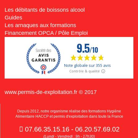
Les débitants de boissons alcool
Guides
Les arnaques aux formations
Financement OPCA / Pôle Emploi
www.permis-de-exploitation.fr © 2017
Depuis 2012, notre organisme réalise des formations Hygiène
Alimentaire HACCP et permis d'exploitation dans toute la France
07.66.35.15.16 - 06.20.57.69.02
(Lundi - Vendredi : 9h - 17h30)