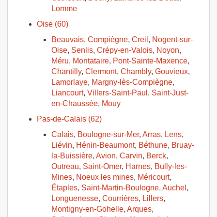
Lomme
Oise (60)
Beauvais
,
Compiègne
,
Creil
,
Nogent-sur-
Oise
,
Senlis
,
Crépy-en-Valois
,
Noyon
,
Méru
,
Montataire
,
Pont-Sainte-Maxence
,
Chantilly
,
Clermont
,
Chambly
,
Gouvieux
,
Lamorlaye
,
Margny-lès-Compiègne
,
Liancourt
,
Villers-Saint-Paul
,
Saint-Just-
en-Chaussée
,
Mouy
Pas-de-Calais (62)
Calais
,
Boulogne-sur-Mer
,
Arras
,
Lens
,
Liévin
,
Hénin-Beaumont
,
Béthune
,
Bruay-
la-Buissière
,
Avion
,
Carvin
,
Berck
,
Outreau
,
Saint-Omer
,
Harnes
,
Bully-les-
Mines
,
Noeux les mines
,
Méricourt
,
Étaples
,
Saint-Martin-Boulogne
,
Auchel
,
Longuenesse
,
Courrières
,
Lillers
,
Montigny-en-Gohelle
,
Arques
,