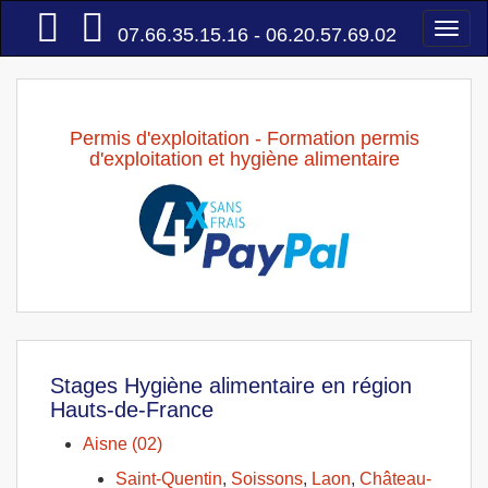
Accueil
Togg
07.66.35.15.16 - 06.20.57.69.02
navi
Permis d'exploitation - Formation permis
d'exploitation et hygiène alimentaire
Stages Hygiène alimentaire en région
Hauts-de-France
Aisne (02)
Saint-Quentin
,
Soissons
,
Laon
,
Château-