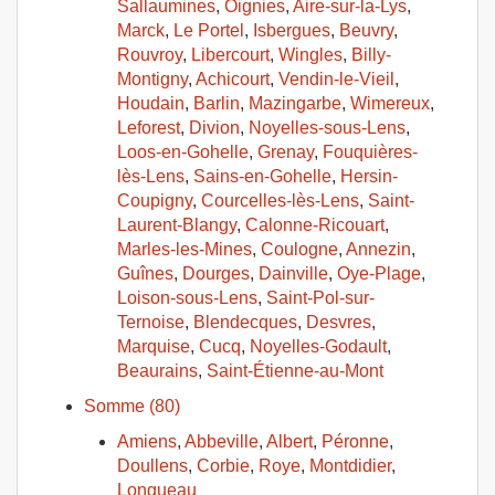
Sallaumines
,
Oignies
,
Aire-sur-la-Lys
,
Marck
,
Le Portel
,
Isbergues
,
Beuvry
,
Rouvroy
,
Libercourt
,
Wingles
,
Billy-
Montigny
,
Achicourt
,
Vendin-le-Vieil
,
Houdain
,
Barlin
,
Mazingarbe
,
Wimereux
,
Leforest
,
Divion
,
Noyelles-sous-Lens
,
Loos-en-Gohelle
,
Grenay
,
Fouquières-
lès-Lens
,
Sains-en-Gohelle
,
Hersin-
Coupigny
,
Courcelles-lès-Lens
,
Saint-
Laurent-Blangy
,
Calonne-Ricouart
,
Marles-les-Mines
,
Coulogne
,
Annezin
,
Guînes
,
Dourges
,
Dainville
,
Oye-Plage
,
Loison-sous-Lens
,
Saint-Pol-sur-
Ternoise
,
Blendecques
,
Desvres
,
Marquise
,
Cucq
,
Noyelles-Godault
,
Beaurains
,
Saint-Étienne-au-Mont
Somme (80)
Amiens
,
Abbeville
,
Albert
,
Péronne
,
Doullens
,
Corbie
,
Roye
,
Montdidier
,
Longueau