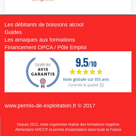
Les débitants de boissons alcool
Guides
Les arnaques aux formations
Financement OPCA / Pôle Emploi
www.permis-de-exploitation.fr © 2017
Depuis 2012, notre organisme réalise des formations Hygiène
Alimentaire HACCP et permis d'exploitation dans toute la France