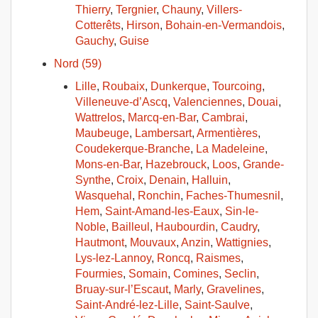
Thierry
,
Tergnier
,
Chauny
,
Villers-
Cotterêts
,
Hirson
,
Bohain-en-Vermandois
,
Gauchy
,
Guise
Nord (59)
Lille
,
Roubaix
,
Dunkerque
,
Tourcoing
,
Villeneuve-d’Ascq
,
Valenciennes
,
Douai
,
Wattrelos
,
Marcq-en-Bar
,
Cambrai
,
Maubeuge
,
Lambersart
,
Armentières
,
Coudekerque-Branche
,
La Madeleine
,
Mons-en-Bar
,
Hazebrouck
,
Loos
,
Grande-
Synthe
,
Croix
,
Denain
,
Halluin
,
Wasquehal
,
Ronchin
,
Faches-Thumesnil
,
Hem
,
Saint-Amand-les-Eaux
,
Sin-le-
Noble
,
Bailleul
,
Haubourdin
,
Caudry
,
Hautmont
,
Mouvaux
,
Anzin
,
Wattignies
,
Lys-lez-Lannoy
,
Roncq
,
Raismes
,
Fourmies
,
Somain
,
Comines
,
Seclin
,
Bruay-sur-l’Escaut
,
Marly
,
Gravelines
,
Saint-André-lez-Lille
,
Saint-Saulve
,