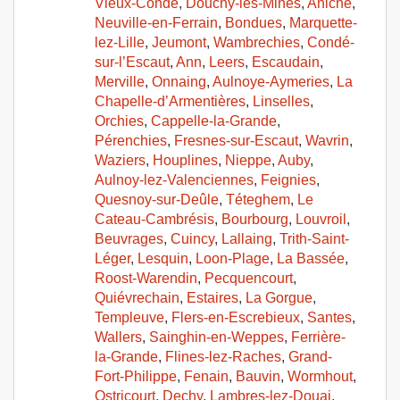
Vieux-Condé
,
Douchy-les-Mines
,
Aniche
,
Neuville-en-Ferrain
,
Bondues
,
Marquette-
lez-Lille
,
Jeumont
,
Wambrechies
,
Condé-
sur-l’Escaut
,
Ann
,
Leers
,
Escaudain
,
Merville
,
Onnaing
,
Aulnoye-Aymeries
,
La
Chapelle-d’Armentières
,
Linselles
,
Orchies
,
Cappelle-la-Grande
,
Pérenchies
,
Fresnes-sur-Escaut
,
Wavrin
,
Waziers
,
Houplines
,
Nieppe
,
Auby
,
Aulnoy-lez-Valenciennes
,
Feignies
,
Quesnoy-sur-Deûle
,
Téteghem
,
Le
Cateau-Cambrésis
,
Bourbourg
,
Louvroil
,
Beuvrages
,
Cuincy
,
Lallaing
,
Trith-Saint-
Léger
,
Lesquin
,
Loon-Plage
,
La Bassée
,
Roost-Warendin
,
Pecquencourt
,
Quiévrechain
,
Estaires
,
La Gorgue
,
Templeuve
,
Flers-en-Escrebieux
,
Santes
,
Wallers
,
Sainghin-en-Weppes
,
Ferrière-
la-Grande
,
Flines-lez-Raches
,
Grand-
Fort-Philippe
,
Fenain
,
Bauvin
,
Wormhout
,
Ostricourt
,
Dechy
,
Lambres-lez-Douai
,