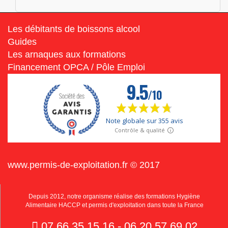
Les débitants de boissons alcool
Guides
Les arnaques aux formations
Financement OPCA / Pôle Emploi
www.permis-de-exploitation.fr © 2017
Depuis 2012, notre organisme réalise des formations Hygiène
Alimentaire HACCP et permis d'exploitation dans toute la France
07.66.35.15.16 - 06.20.57.69.02