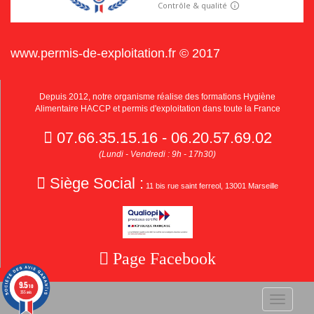
www.permis-de-exploitation.fr © 2017
Depuis 2012, notre organisme réalise des formations Hygiène
Alimentaire HACCP et permis d'exploitation dans toute la France
07.66.35.15.16 - 06.20.57.69.02
(Lundi - Vendredi : 9h - 17h30)
Siège Social :
11 bis rue saint ferreol, 13001 Marseille
Page Facebook
9.5
/10
355 avis
Toggle