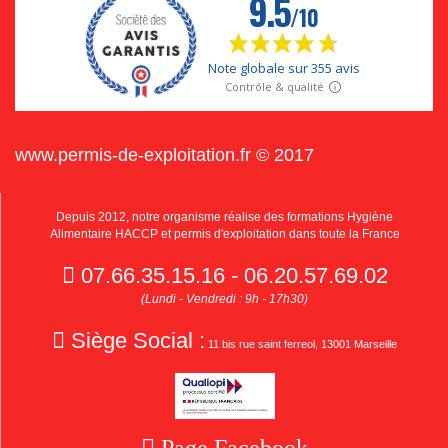
www.permis-de-exploitation.fr © 2017
Depuis 2012, notre organisme réalise des formations Hygiène
Alimentaire HACCP et permis d'exploitation dans toute la France
07.66.35.15.16 - 06.20.57.69.02
(Lundi - Vendredi : 9h - 17h30)
Siège Social :
11 bis rue saint ferreol, 13001 Marseille