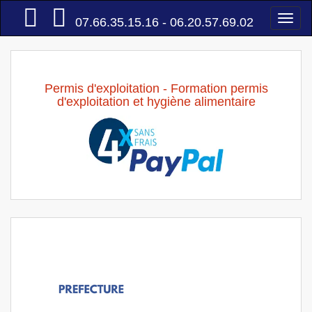
Accueil
Togg
07.66.35.15.16 - 06.20.57.69.02
navi
Permis d'exploitation - Formation permis
d'exploitation et hygiène alimentaire