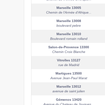
Marseille
13005
Chemin de l'Armée d'Afrique...
Marseille
13008
boulevard pebre
Marseille
13010
Boulevard romain rolland
Salon-de-Provence
13300
Chemin Croix Blanche
Vitrolles
13127
rue de Madrid
Martigues
13500
Avenue Jean-Paul Marat
Marseille
13012
avenue de saint julien
Gémenos
13420
Avenue du Chateau de Jouques...