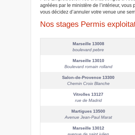
agréées par le ministère de l’intérieur, vous p
vous décidez d’annuler votre venue une semai
Nos stages Permis exploitat
Marseille
13008
boulevard pebre
Marseille
13010
Boulevard romain rolland
Salon-de-Provence
13300
Chemin Croix Blanche
Vitrolles
13127
rue de Madrid
Martigues
13500
Avenue Jean-Paul Marat
Marseille
13012
avenue de saint julien