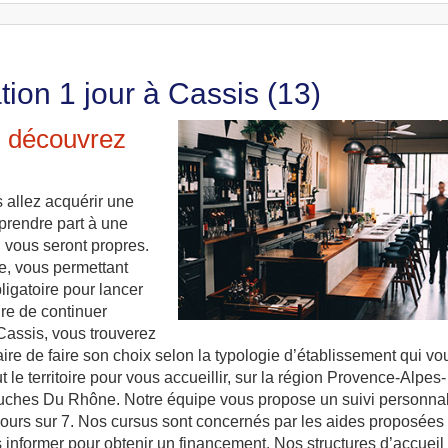
tion 1 jour à Cassis (13)
: découvrez
s allez acquérir une
 prendre part à une
i vous seront propres.
e, vous permettant
igatoire pour lancer
ure de continuer
 Cassis, vous trouverez
saire de faire son choix selon la typologie d’établissement qui vo
 le territoire pour vous accueillir, sur la région Provence-Alpes-
ouches Du Rhône. Notre équipe vous propose un suivi personna
jours sur 7. Nos cursus sont concernés par les aides proposées
 informer pour obtenir un financement. Nos structures d’accueil